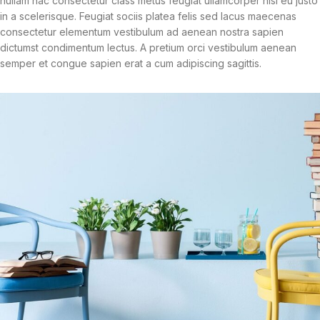
nullam hac consectetur class metus feugiat ullamcorper nisl eu justo
in a scelerisque. Feugiat sociis platea felis sed lacus maecenas
consectetur elementum vestibulum ad aenean nostra sapien
dictumst condimentum lectus. A pretium orci vestibulum aenean
semper et congue sapien erat a cum adipiscing sagittis.