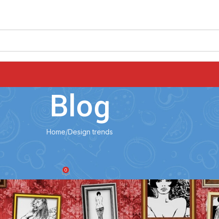
Blog
Home
Design trends
N TRENDS
Wall likes pictures
0
On August 26, 2021