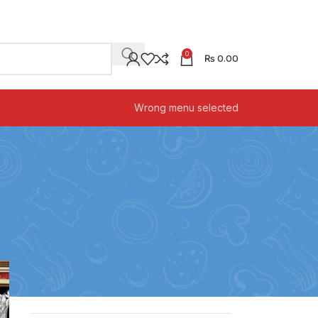
0
₨
0.00
Wrong menu selected
CATEGORIES
Decoration
Design trends
Furniture
Inspiration