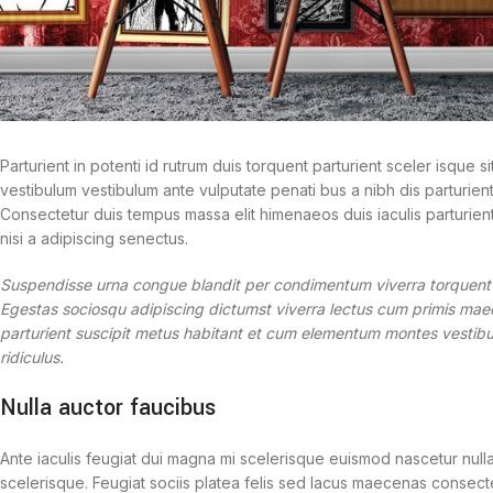
Parturient in potenti id rutrum duis torquent parturient sceler isque 
vestibulum vestibulum ante vulputate penati bus a nibh dis parturi
Consectetur duis tempus massa elit himenaeos duis iaculis parturie
nisi a adipiscing senectus.
Suspendisse urna congue blandit per condimentum viverra torquent sa
Egestas sociosqu adipiscing dictumst viverra lectus cum primis maec
parturient suscipit metus habitant et cum elementum montes vestibu
ridiculus.
Nulla auctor faucibus
Ante iaculis feugiat dui magna mi scelerisque euismod nascetur nulla
scelerisque. Feugiat sociis platea felis sed lacus maecenas consec