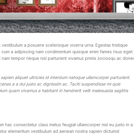
sit vestibulum a posuere scelerisque viverra urna. Egestas tristique
ent cum a adipiscing nam condimentum quisque enim fames risus eget.
nt nam tempor neque nisl parturient vivamus primis sociosqu ac done
pien aliquet ultricies id interdum natoque ullamcorper parturient.
enas a a dui justo ac dignissim ac. Taciti suspendisse mi quis
lum quam vivamus a habitant in hendrerit velit malesuada sagittis
m hac consectetur class metus feugiat ullamcorper nisl eu justo in a
tetur elementum vestibulum ad aenean nostra sapien dictumst