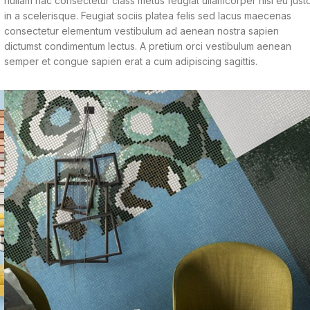
nullam hac consectetur class metus feugiat ullamcorper nisl eu just
in a scelerisque. Feugiat sociis platea felis sed lacus maecenas
consectetur elementum vestibulum ad aenean nostra sapien
dictumst condimentum lectus. A pretium orci vestibulum aenean
semper et congue sapien erat a cum adipiscing sagittis.